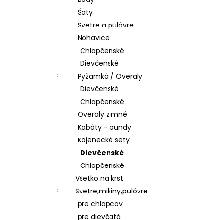
ŠATY
Šaty
€28,50
Svetre a pulóvre
Nohavice
Chlapčenské
Dievčenské
Pyžamká / Overaly
Dievčenské
Chlapčenské
Overaly zimné
Kabáty - bundy
Kojenecké sety
Dievčenské
Chlapčenské
Všetko na krst
Svetre,mikiny,pulóvre
pre chlapcov
pre dievčatá