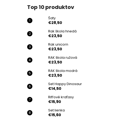
Top 10 produktov
Šaty
€28,50
Rak škola hnedá
€23,50
Rak unicorn
€23,50
RAK škola ružová
€23,50
RAK škola modrá
€23,50
Set Happy Dinosaur
€14,50
Rifľové kraťasy
€15,90
Set lienka
€15,60