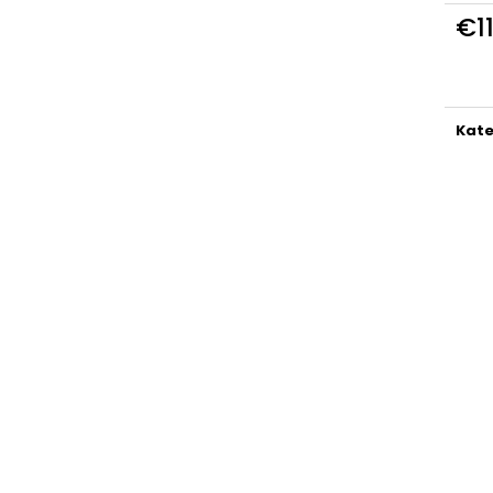
€1
Jedn
cena
Kate