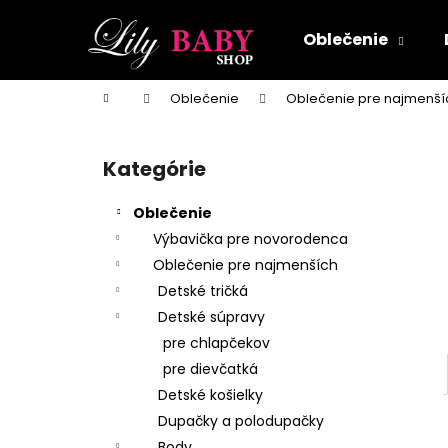
K
Prejsť
na
o
Oblečenie
obsah
Späť
Späť
š
do
do
í
Domov
Oblečenie
Oblečenie pre najmenší
k
obchodu
obchodu
B
o
Kategórie
Preskočiť
č
kategórie
n
Oblečenie
ý
Výbavička pre novorodenca
p
Oblečenie pre najmenších
a
Detské tričká
n
Detské súpravy
e
pre chlapčekov
l
pre dievčatká
Detské košielky
Dupačky a polodupačky
Body