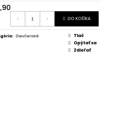
1,90
otková
DO KOŠÍKA
:
Tlač
gória
:
Dievčenské
Opýtať sa
Zdieľať