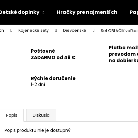
Detské doplnky
Hračky pre najmenších
Pa
ch
Kojenecké sety
Dievčenské
Set OBLÁČIK veľkos
Čo potrebujete nájsť?
Platba mo
Poštovné
prevodom 
ZADARMO od 49 €
HĽADAŤ
na dobierk
Rýchle doručenie
Odporúčame
1-2 dní
Popis
Diskusia
Popis produktu nie je dostupný