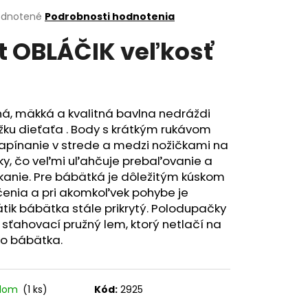
erné
dnotené
Podrobnosti hodnotenia
tenie
t OBLÁČIK veľkosť
ktu
ičiek.
á, mäkká a kvalitná bavlna nedráždi
ku dieťaťa . Body s krátkým rukávom
apínanie v strede a medzi nožičkami na
ky, čo veľmi uľahčuje prebaľovanie a
kanie. Pre bábätká je dôležitým kúskom
čenia a pri akomkoľvek pohybe je
tik bábätka stále prikrytý. Polodupačky
sťahovací pružný lem, ktorý netlačí na
ko bábätka.
adom
(1 ks)
Kód:
2925