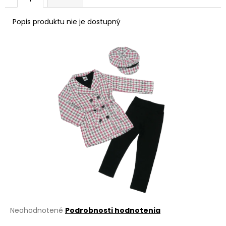
á
Popis produktu nie je dostupný
j
s
ť
?
HĽADAŤ
O
d
p
o
r
Priemerné
Neohodnotené
Podrobnosti hodnotenia
ú
hodnotenie