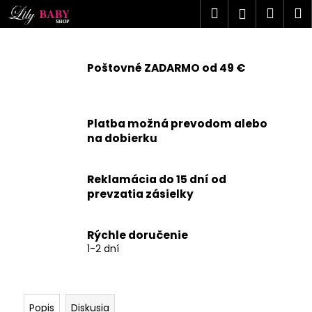
K
Prejsť
Hľadať
Náku
M
Prihlásen
na
o
obsah
Späť
Späť
košík
š
í
Poštovné ZADARMO od 49 €
Č
k
o
p
Platba možná prevodom alebo
o
na dobierku
t
r
Reklamácia do 15 dní od
e
prevzatia zásielky
b
u
j
Rýchle doručenie
1-2 dní
e
t
e
n
Popis
Diskusia