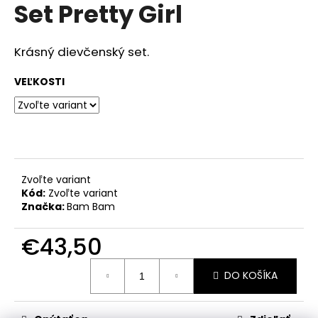
č
Set Pretty Girl
produktu
a
je
m
0,0
z
e
Krásný dievčenský set.
5
hviezdičiek.
VEĽKOSTI
RAK
ŠKOLA
MODRÁ
€23,50
Zvoľte variant
Kód:
Zvoľte variant
Značka:
Bam Bam
€43,50
Jednotková
DO KOŠÍKA
cena: