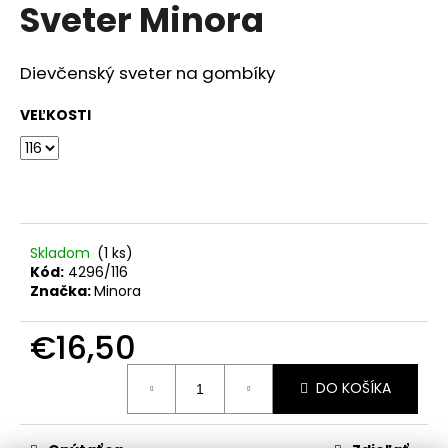
č
Sveter Minora
produktu
a
je
m
0,0
z
e
Dievčenský sveter na gombíky
5
hviezdičiek.
VEĽKOSTI
RAK
ŠKOLA
HNEDÁ
€23,50
Skladom
(1 ks)
Kód:
4296/116
Značka:
Minora
€16,50
Jednotková
DO KOŠÍKA
cena: