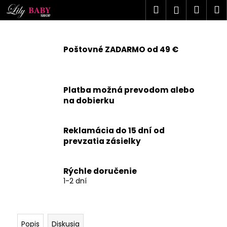
K
Prejsť
Hľadať
Náku
M
Prihlásen
na
o
obsah
Späť
Späť
košík
š
í
Poštovné ZADARMO od 49 €
Č
k
o
p
Platba možná prevodom alebo
o
na dobierku
t
r
Reklamácia do 15 dní od
e
prevzatia zásielky
b
u
j
Rýchle doručenie
1-2 dní
e
t
e
n
Popis
Diskusia