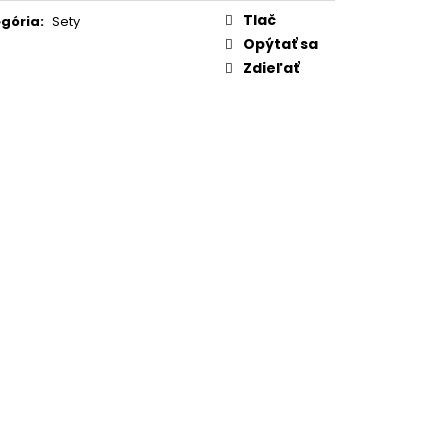
Tlač
gória
:
Sety
Opýtať sa
Zdieľať