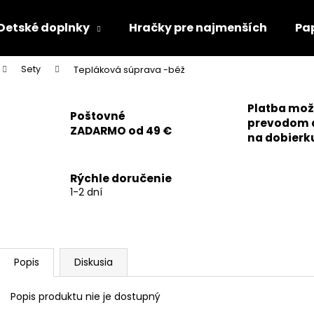
Detské doplnky
Hračky pre najmenších
Pa
Sety
Tepláková súprava -béž
Čo potrebujete nájsť?
Platba mo
Poštovné
prevodom 
ZADARMO od 49 €
HĽADAŤ
na dobierk
Rýchle doručenie
Odporúčame
1-2 dní
Popis
Diskusia
Popis produktu nie je dostupný