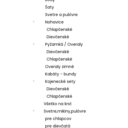
ŠATY
Šaty
€28,50
Svetre a pulóvre
Nohavice
Chlapčenské
Dievčenské
Pyžamká / Overaly
Dievčenské
Chlapčenské
Overaly zimné
Kabáty - bundy
Kojenecké sety
Dievčenské
Chlapčenské
Všetko na krst
Svetre,mikiny,pulóvre
pre chlapcov
pre dievčatá