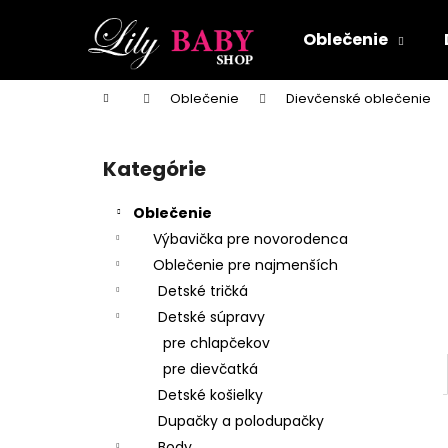
K
Prejsť
na
o
Oblečenie
obsah
Späť
Späť
š
do
do
í
Domov
Oblečenie
Dievčenské oblečenie
k
obchodu
obchodu
B
o
Kategórie
Preskočiť
č
kategórie
n
Oblečenie
ý
Výbavička pre novorodenca
p
Oblečenie pre najmenších
a
Detské tričká
n
Detské súpravy
e
pre chlapčekov
l
pre dievčatká
Detské košielky
Dupačky a polodupačky
Body