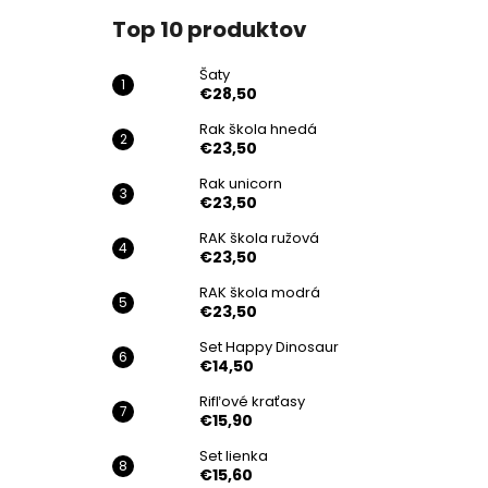
Top 10 produktov
Šaty
€28,50
Rak škola hnedá
€23,50
Rak unicorn
€23,50
RAK škola ružová
€23,50
RAK škola modrá
€23,50
Set Happy Dinosaur
€14,50
Rifľové kraťasy
€15,90
Set lienka
€15,60