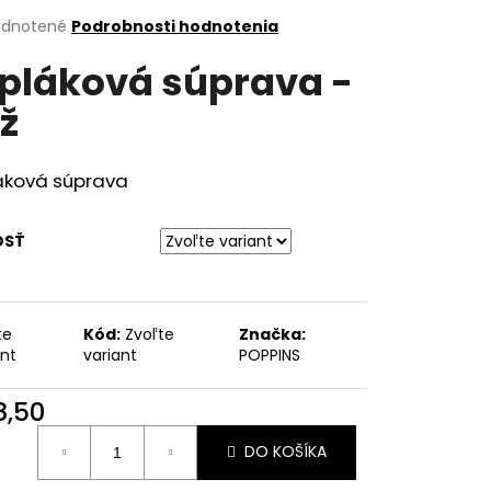
erné
dnotené
Podrobnosti hodnotenia
tenie
pláková súprava -
ktu
ž
ičiek.
áková súprava
OSŤ
te
Kód:
Zvoľte
Značka:
ant
variant
POPPINS
8,50
otková
DO KOŠÍKA
: