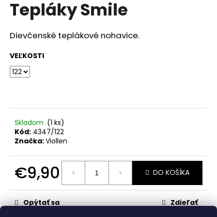
č
Tepláky Smile
produktu
a
je
m
0,0
z
e
Dievčenské teplákové nohavice.
5
hviezdičiek.
VEĽKOSTI
RAK
ŠKOLA
HNEDÁ
€23,50
Skladom
(1 ks)
Kód:
4347/122
Značka:
Viollen
€9,90
DO KOŠÍKA
Jednotková
cena:
Opýtať sa
Zdieľať