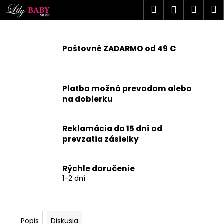
K
Prejsť
Hľadať
Náku
M
Prihlásen
na
o
obsah
Späť
Späť
košík
š
í
Poštovné ZADARMO od 49 €
Č
k
o
p
Platba možná prevodom alebo
o
na dobierku
t
r
Reklamácia do 15 dní od
e
prevzatia zásielky
b
u
j
Rýchle doručenie
1-2 dní
e
t
e
n
Popis
Diskusia