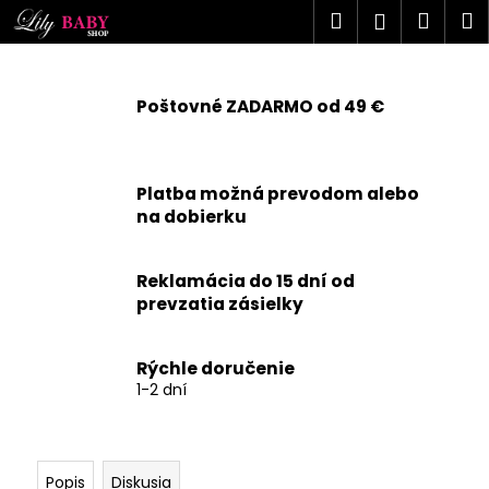
K
Prejsť
Hľadať
Náku
M
Prihlásen
na
o
obsah
Späť
Späť
košík
š
í
Poštovné ZADARMO od 49 €
Č
k
o
p
Platba možná prevodom alebo
o
na dobierku
t
r
Reklamácia do 15 dní od
e
prevzatia zásielky
b
u
j
Rýchle doručenie
1-2 dní
e
t
e
n
Popis
Diskusia