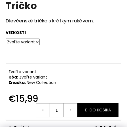
č
Tričko
produktu
a
je
m
0,0
z
e
Dievčenské tričko s krátkym rukávom.
5
hviezdičiek.
VEĽKOSTI
RAK
ŠKOLA
RUŽOVÁ
€23,50
Zvoľte variant
Kód:
Zvoľte variant
Značka:
New Collection
€15,99
Jednotková
DO KOŠÍKA
cena: