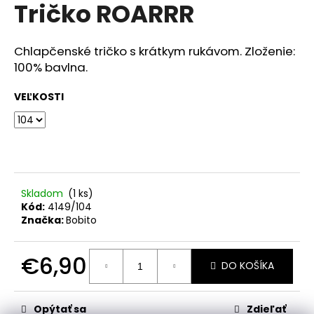
č
Tričko ROARRR
produktu
a
je
m
0,0
z
e
Chlapčenské tričko s krátkym rukávom. Zloženie:
5
100% bavlna.
hviezdičiek.
RIFĽOVÉ
VEĽKOSTI
KRAŤASY
€15,90
Skladom
(1 ks)
Kód:
4149/104
Značka:
Bobito
€6,90
DO KOŠÍKA
Jednotková
cena:
Opýtať sa
Zdieľať