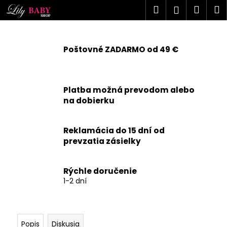
K
Prejsť
Hľadať
Náku
M
Prihlásen
na
o
obsah
Späť
Späť
košík
š
í
Poštovné ZADARMO od 49 €
Č
k
o
p
Platba možná prevodom alebo
o
na dobierku
t
r
Reklamácia do 15 dní od
e
prevzatia zásielky
b
u
j
Rýchle doručenie
1-2 dní
e
t
e
n
Popis
Diskusia