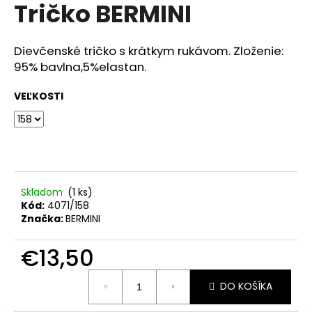
č
Tričko BERMINI
produktu
a
je
m
0,0
z
e
Dievčenské tričko s krátkym rukávom. Zloženie:
5
95% bavlna,5%elastan.
hviezdičiek.
RAK
VEĽKOSTI
ŠKOLA
HNEDÁ
€23,50
Skladom
(1 ks)
Kód:
4071/158
Značka:
BERMINI
€13,50
Jednotková
DO KOŠÍKA
cena: