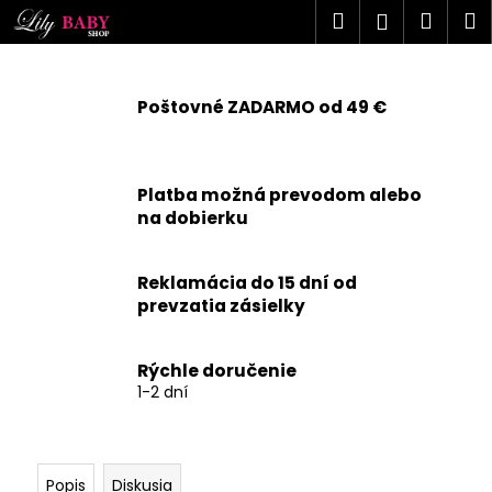
K
Prejsť
Hľadať
Náku
M
Prihlásen
na
o
obsah
Späť
Späť
košík
š
í
Poštovné ZADARMO od 49 €
Č
k
o
p
Platba možná prevodom alebo
o
na dobierku
t
r
Reklamácia do 15 dní od
e
prevzatia zásielky
b
u
j
Rýchle doručenie
1-2 dní
e
t
e
n
Popis
Diskusia