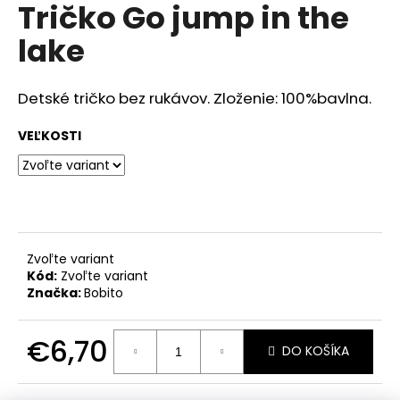
č
Tričko Go jump in the
produktu
a
je
lake
m
0,0
z
e
5
hviezdičiek.
Detské tričko bez rukávov. Zloženie: 100%bavlna.
RAK
ŠKOLA
VEĽKOSTI
MODRÁ
€23,50
Zvoľte variant
Kód:
Zvoľte variant
Značka:
Bobito
€6,70
DO KOŠÍKA
Jednotková
cena: