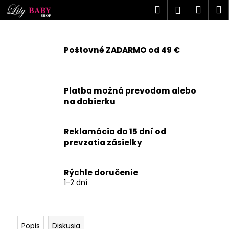
K
Prejsť
Hľadať
Náku
M
Prihlásen
na
o
obsah
Späť
Späť
košík
š
í
Poštovné ZADARMO od 49 €
Č
k
o
p
Platba možná prevodom alebo
o
na dobierku
t
r
Reklamácia do 15 dní od
e
prevzatia zásielky
b
u
j
Rýchle doručenie
1-2 dní
e
t
e
n
Popis
Diskusia