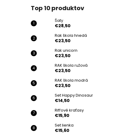
Top 10 produktov
Šaty
€28,50
Rak škola hnedá
€23,50
Rak unicorn
€23,50
RAK škola ružová
€23,50
RAK škola modrá
€23,50
Set Happy Dinosaur
€14,50
Rifľové kraťasy
€15,90
Set lienka
€15,60