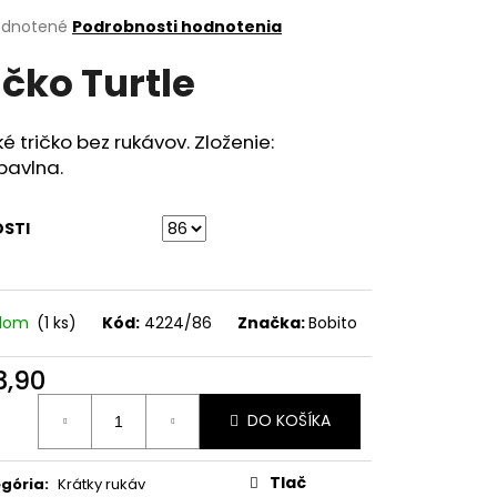
erné
dnotené
Podrobnosti hodnotenia
tenie
ičko Turtle
ktu
é tričko bez rukávov. Zloženie:
bavlna.
ičiek.
OSTI
adom
(1 ks)
Kód:
4224/86
Značka:
Bobito
3,90
otková
DO KOŠÍKA
:
Tlač
gória
:
Krátky rukáv