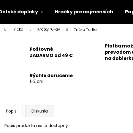
Detské doplnky
Hračky pre najmenších
Pa
Tričká
Krátky rukáv
Tričko Turtle
Čo potrebujete nájsť?
Platba mo
Poštovné
prevodom 
ZADARMO od 49 €
HĽADAŤ
na dobierk
Rýchle doručenie
Odporúčame
1-2 dní
Popis
Diskusia
Popis produktu nie je dostupný