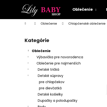
K
Prejsť
na
o
Oblečenie
obsah
Späť
Späť
š
do
do
í
Domov
Oblečenie
Chlapčenské oblečenie
k
obchodu
obchodu
B
o
Kategórie
Preskočiť
č
kategórie
n
Oblečenie
ý
Výbavička pre novorodenca
p
Oblečenie pre najmenších
a
Detské tričká
n
Detské súpravy
e
pre chlapčekov
l
pre dievčatká
Detské košielky
Dupačky a polodupačky
Body