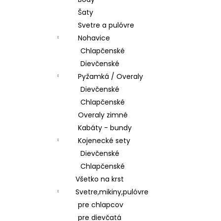
ŠATY
Šaty
€28,50
Svetre a pulóvre
Nohavice
Chlapčenské
Dievčenské
Pyžamká / Overaly
Dievčenské
Chlapčenské
Overaly zimné
Kabáty - bundy
Kojenecké sety
Dievčenské
Chlapčenské
Všetko na krst
Svetre,mikiny,pulóvre
pre chlapcov
pre dievčatá