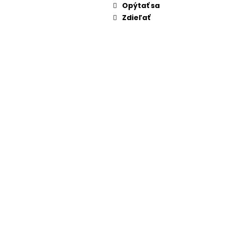
Opýtať sa
Zdieľať