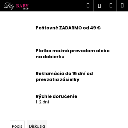
K
Prejsť
Hľadať
Náku
M
Prihlásen
na
o
obsah
Späť
Späť
košík
š
í
Poštovné ZADARMO od 49 €
Č
k
o
p
Platba možná prevodom alebo
o
na dobierku
t
r
Reklamácia do 15 dní od
e
prevzatia zásielky
b
u
j
Rýchle doručenie
1-2 dní
e
t
e
n
Popis
Diskusia