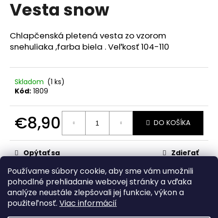
č
Vesta snow
produktu
a
je
m
0,0
z
e
Chlapčenská pletená vesta zo vzorom
5
snehuliaka ,farba biela . Veľkosť 104-110
hviezdičiek.
SET
BEST
FRIENDS
Skladom
(1 ks)
Kód:
1809
€13,50
€8,90
DO KOŠÍKA
Jednotková
cena:
Opýtať sa
Zdieľať
Používame súbory cookie, aby sme vám umožnili
Kategória
:
Svetre a pulóvre
pohodlné prehliadanie webovej stránky a vďaka
analýze neustále zlepšovali jej funkcie, výkon a
Z
použiteľnosť.
Viac informácií
á