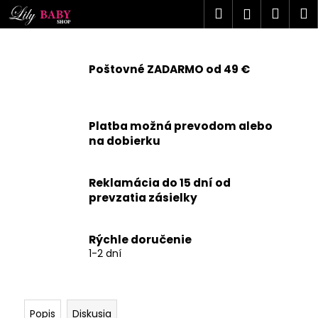
K
Prejsť
Hľadať
Náku
M
Prihlásen
na
o
obsah
Späť
Späť
košík
š
í
Poštovné ZADARMO od 49 €
Č
k
o
p
Platba možná prevodom alebo
o
na dobierku
t
r
Reklamácia do 15 dní od
e
prevzatia zásielky
b
u
j
Rýchle doručenie
1-2 dní
e
t
e
n
Popis
Diskusia