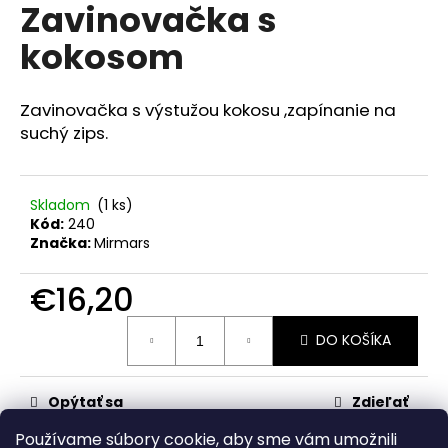
č
Zavinovačka s
produktu
a
je
kokosom
m
0,0
z
e
5
hviezdičiek.
Zavinovačka s výstužou kokosu ,zapínanie na
RAK
suchý zips.
ŠKOLA
RUŽOVÁ
€23,50
Skladom
(1 ks)
Kód:
240
Značka:
Mirmars
€16,20
Jednotková
DO KOŠÍKA
cena:
Opýtať sa
Zdieľať
Používame súbory cookie, aby sme vám umožnili
Kategória
:
Zavinovačky