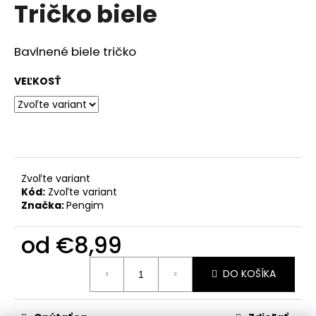
č
Tričko biele
produktu
a
je
m
0,0
z
e
Bavlnené biele tričko
5
hviezdičiek.
VEĽKOSŤ
ŠATY
€28,50
Zvoľte variant
Kód:
Zvoľte variant
Značka:
Pengim
od
€8,99
Jednotková
DO KOŠÍKA
cena: