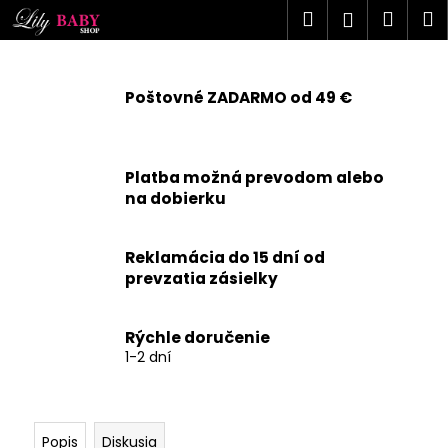
K
Prejsť
Hľadať
Náku
M
Prihlásen
na
o
obsah
Späť
Späť
košík
š
í
Poštovné ZADARMO od 49 €
Č
k
o
p
Platba možná prevodom alebo
o
na dobierku
t
r
Reklamácia do 15 dní od
e
prevzatia zásielky
b
u
j
Rýchle doručenie
1-2 dní
e
t
e
n
Popis
Diskusia