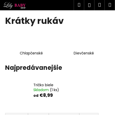
K
Prejsť
Hľadať
Náku
M
Prihlásen
na
o
obsah
Späť
Späť
košík
š
Krátky rukáv
í
Č
k
o
p
o
Chlapčenské
Dievčenské
t
r
Najpredávanejšie
e
b
u
Tričko biele
j
Skladom
(1 ks)
e
€8,99
od
t
e
R
n