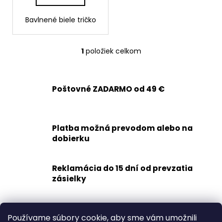
č
o
a
v
Bavlnené biele tričko
m
e
1
položiek celkom
O
SET
v
HAPPY
l
DINOSAUR
á
Poštovné ZADARMO od 49 €
€14,50
d
a
c
Platba možná prevodom alebo na
i
dobierku
e
p
r
Reklamácia do 15 dní od prevzatia
v
zásielky
k
y
v
Rýchle doručenie
Používame súbory cookie, aby sme vám umožnili
ý
1-2 dní