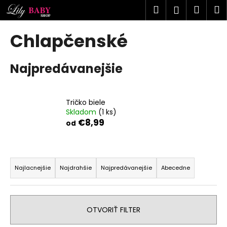
K
Prejsť
Hľadať
Náku
M
Prihlásen
na
o
obsah
Späť
Späť
košík
š
Chlapčenské
í
Č
k
Najpredávanejšie
o
p
o
Tričko biele
t
Skladom
(1 ks)
r
€8,99
od
e
b
R
u
a
Najlacnejšie
Najdrahšie
Najpredávanejšie
Abecedne
j
d
e
e
t
n
OTVORIŤ FILTER
e
i
n