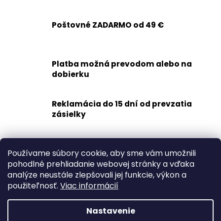
č
v
a
l
m
á
Poštovné ZADARMO od 49 €
e
d
a
c
RAK
Platba možná prevodom alebo na
i
UNICORN
dobierku
e
€23,50
p
r
Reklamácia do 15 dní od prevzatia
v
zásielky
k
y
v
Rýchle doručenie
Používame súbory cookie, aby sme vám umožnili
ý
1-2 dní
pohodlné prehliadanie webovej stránky a vďaka
p
analýze neustále zlepšovali jej funkcie, výkon a
i
Z
použiteľnosť.
Viac informácií
s
á
u
p
Nastavenie
ä