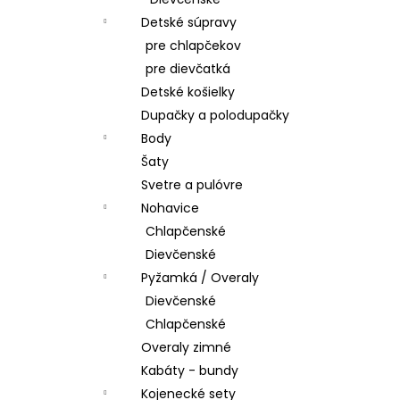
ŠATY
Detské súpravy
€28,50
pre chlapčekov
pre dievčatká
Detské košielky
Dupačky a polodupačky
Body
Šaty
Svetre a pulóvre
Nohavice
Chlapčenské
Dievčenské
Pyžamká / Overaly
Dievčenské
Chlapčenské
Overaly zimné
Kabáty - bundy
Kojenecké sety