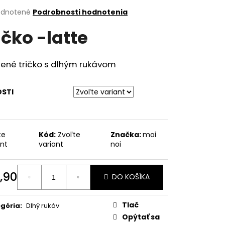
erné
dnotené
Podrobnosti hodnotenia
tenie
ičko -latte
ktu
nené tričko s dlhým rukávom
ičiek.
OSTI
te
Kód:
Zvoľte
Značka:
moi
ant
variant
noi
,90
DO KOŠÍKA
otková
:
Tlač
gória
:
Dlhý rukáv
Opýtať sa