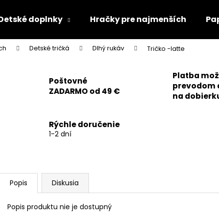
Detské doplnky
Hračky pre najmenších
Pa
ch
Detské tričká
Dlhý rukáv
Tričko -latte
Čo potrebujete nájsť?
Platba mo
Poštovné
prevodom 
ZADARMO od 49 €
HĽADAŤ
na dobierk
Rýchle doručenie
Odporúčame
1-2 dní
Popis
Diskusia
Popis produktu nie je dostupný