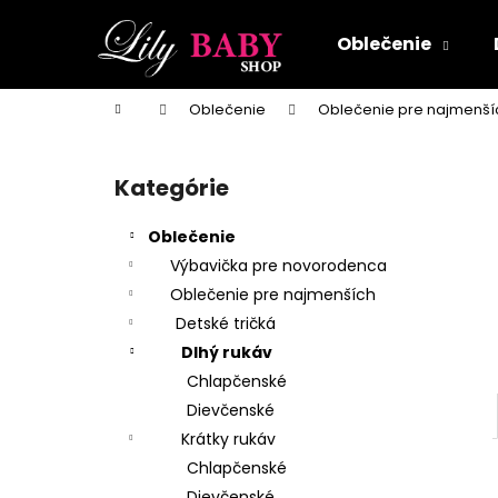
K
Prejsť
na
o
Oblečenie
obsah
Späť
Späť
š
do
do
í
Domov
Oblečenie
Oblečenie pre najmenší
k
obchodu
obchodu
B
o
Kategórie
Preskočiť
č
kategórie
n
Oblečenie
ý
Výbavička pre novorodenca
p
Oblečenie pre najmenších
a
Detské tričká
n
Dlhý rukáv
e
Chlapčenské
l
Dievčenské
Krátky rukáv
Chlapčenské
Dievčenské